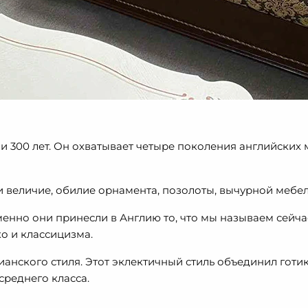
300 лет. Он охватывает четыре поколения английских мон
 величие, обилие орнамента, позолоты, вычурной мебели
менно они принесли в Англию то, что мы называем сейча
ко и классицизма.
анского стиля. Этот эклектичный стиль объединил готик
среднего класса.