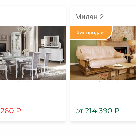
Милан 2
 260
₽
214 390
₽