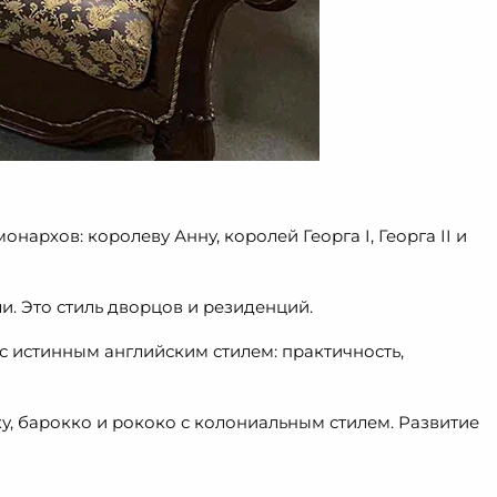
архов: королеву Анну, королей Георга I, Георга II и
. Это стиль дворцов и резиденций.
с истинным английским стилем: практичность,
у, барокко и рококо с колониальным стилем. Развитие