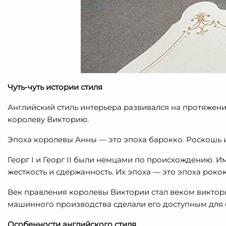
Чуть-чуть истории стиля
Английский стиль интерьера развивался на протяжении 
королеву Викторию.
Эпоха королевы Анны — это эпоха барокко. Роскошь и
Георг I и Георг II были немцами по происхождению. И
жесткость и сдержанность. Их эпоха — это эпоха роко
Век правления королевы Виктории стал веком виктори
машинного производства сделали его доступным для 
Особенности английского стиля