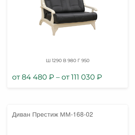
Ш 1290 В 980 Г 950
84 480
₽
–
111 030
₽
Диван Престиж ММ-168-02