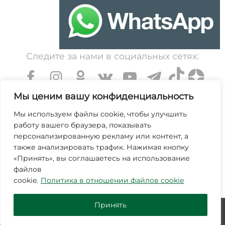
Следите за нами в социальных сетях:
Мы ценим вашу конфиденциальность
Мы используем файлы cookie, чтобы улучшить
работу вашего браузера, показывать
УНП 600203065. Свидетельство о государственной
персонализированную рекламу или контент, а
регистрации № 364 от 7 декабря 1999 выдано
также анализировать трафик. Нажимая кнопку
«Принять», вы соглашаетесь на использование
Минским областным исполнительным комитетом.
файлов
Зарегистрирован в торговом реестре Республики
cookie.
Политика в отношении файлов cookie
Беларусь №463845 от 25 октября 2019г.
Принять
© ЗАО "Молодечномебель" 2026
Дизайн и продвижение -
SmartVostok