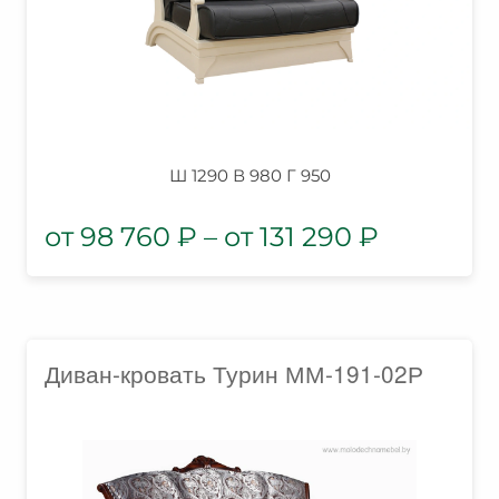
Ш 1290 В 980 Г 950
98 760
₽
–
131 290
₽
Диван-кровать Турин ММ-191-02Р