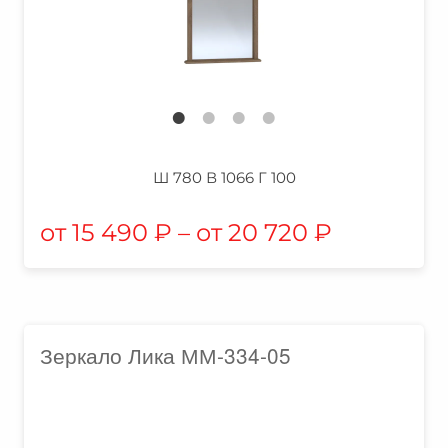
Ш 780 В 1066 Г 100
15 490
₽
–
20 720
₽
Зеркало Лика ММ-334-05