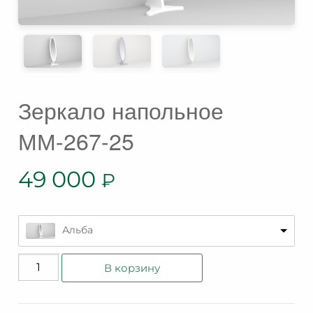
Зеркало напольное
ММ-267-25
49 000
₽
Альба
Количество
В корзину
товара
Зеркало