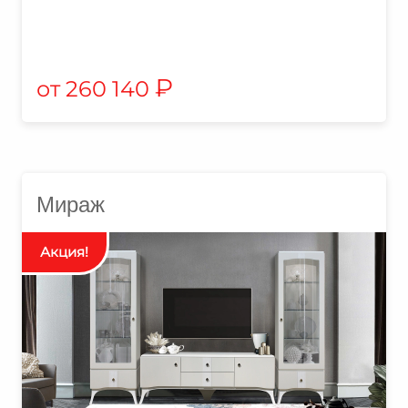
₽
260 140
Мираж