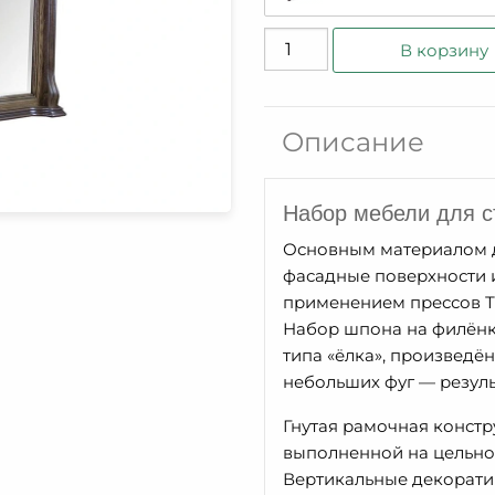
Количество
В корзину
товара
Зеркало
Луи
Описание
ММ-240-
29
Набор мебели для 
Основным материалом дл
фасадные поверхности 
применением прессов 
Набор шпона на филёнка
типа «ёлка», произведё
небольших фуг — резуль
Гнутая рамочная констр
выполненной на цельной
Вертикальные декоратив