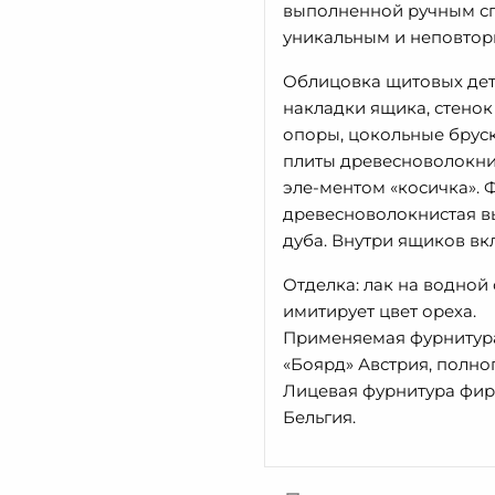
выполненной ручным сп
уникальным и неповто
Облицовка щитовых дет
накладки ящика, стенок
опоры, цокольные бруск
плиты древесноволокни
эле-ментом «косичка». 
древесноволокнистая в
дуба. Внутри ящиков в
Отделка: лак на водной 
имитирует цвет ореха.
Применяемая фурнитура
«Боярд» Австрия, полн
Лицевая фурнитура фир
Бельгия.