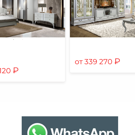
₽
339 270
₽
 120