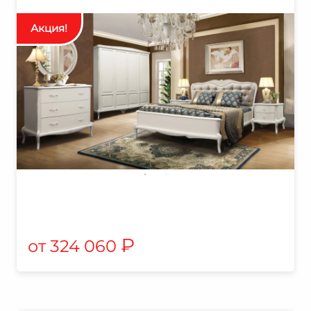
₽
324 060