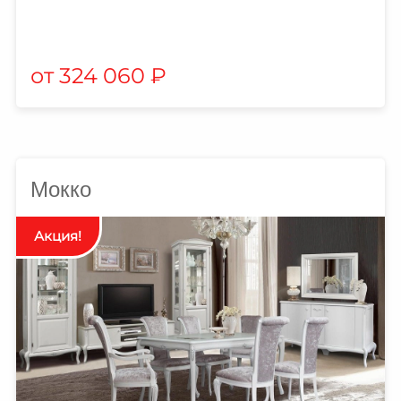
324 060
₽
Мокко