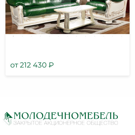
212 430
₽