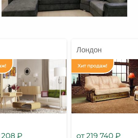
Лондон
 208
₽
219 740
₽