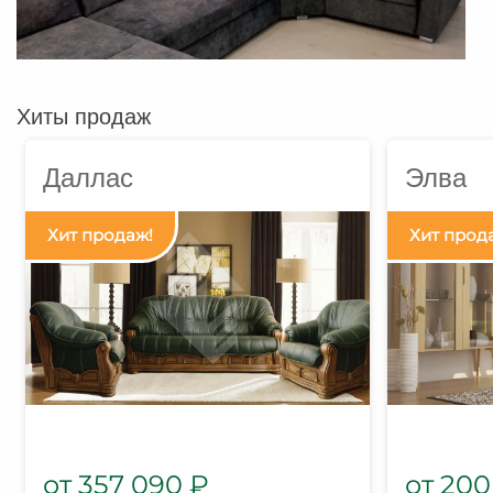
Хиты продаж
Даллас
Элва
357 090
₽
200