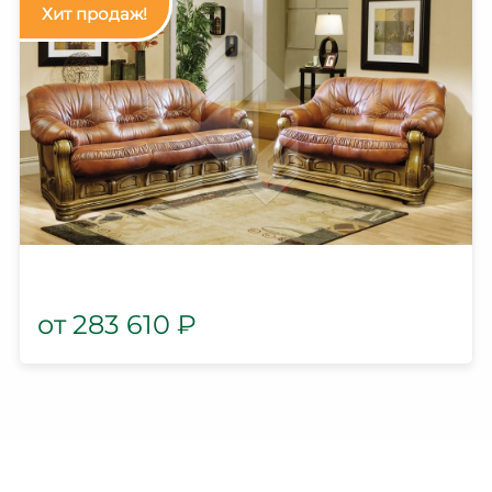
283 610
₽