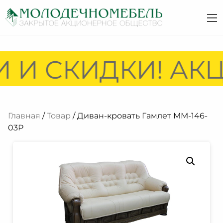
 И СКИДКИ! АКЦ
Главная
/
Товар
/ Диван-кровать Гамлет ММ-146-
03Р