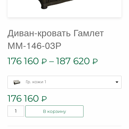
Диван-кровать Гамлет
ММ-146-03Р
176 160
–
187 620
₽
₽
Гр. кожи 1
176 160
₽
Количество
В корзину
товара
Диван-