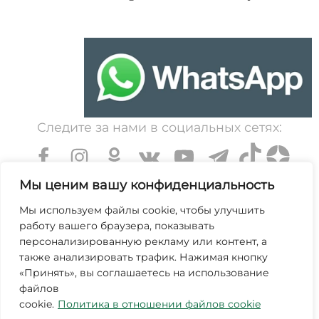
Следите за нами в социальных сетях:
Мы ценим вашу конфиденциальность
Мы используем файлы cookie, чтобы улучшить
работу вашего браузера, показывать
УНП 600203065. Свидетельство о государственной
персонализированную рекламу или контент, а
регистрации № 364 от 7 декабря 1999 выдано
также анализировать трафик. Нажимая кнопку
«Принять», вы соглашаетесь на использование
Минским областным исполнительным комитетом.
файлов
Зарегистрирован в торговом реестре Республики
cookie.
Политика в отношении файлов cookie
Беларусь №463845 от 25 октября 2019г.