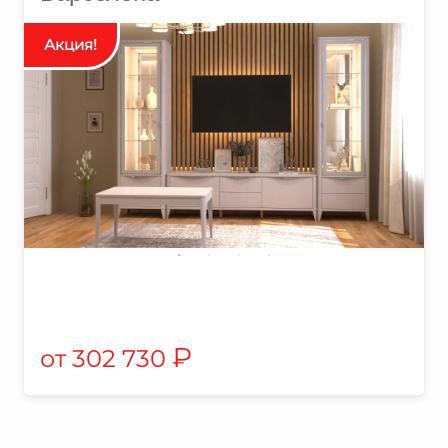
₽
302 730