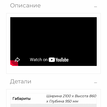
Леон
Описание
ММ-418-
03Р
Детали
Ширина 2100 x Высота 860
Габариты
x Глубина 950 мм