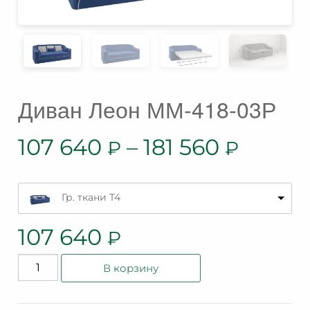
Диван Леон ММ-418-03Р
107 640
–
181 560
₽
₽
Гр. ткани T4
107 640
₽
Количество
В корзину
товара
Диван