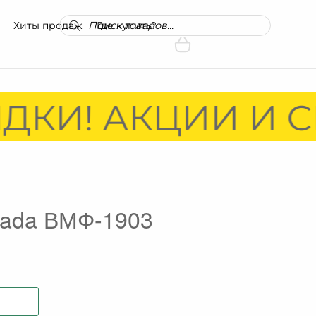
Поиск
Хиты продаж
Где купить?
товаров
ДКИ! АКЦИИ И С
vada ВМФ-1903