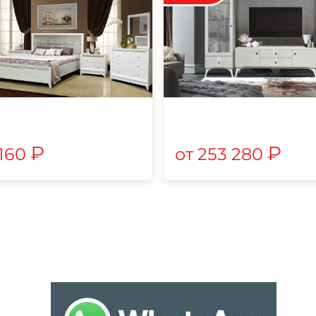
₽
₽
 160
253 280