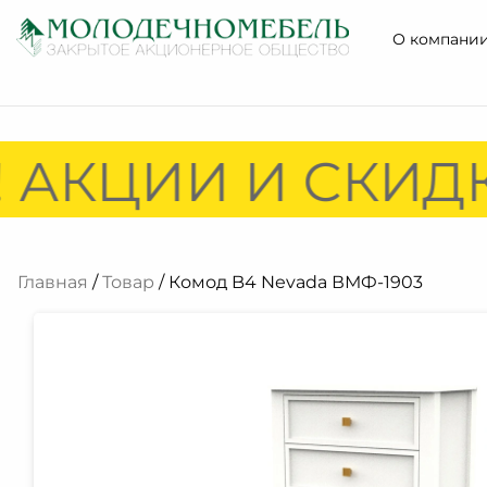
О компани
 АКЦИИ И СКИДК
Главная
/
Товар
/ Комод B4 Nevada ВМФ-1903