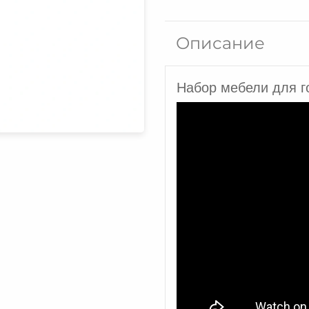
Комод
B4
Описание
Nevada
ВМФ-1903
Набор мебели для г