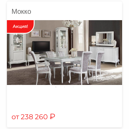
Мокко
₽
238 260