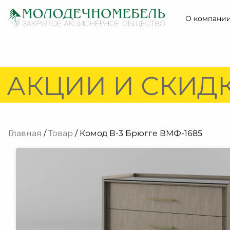
О компани
 АКЦИИ И СКИДК
Главная
/
Товар
/ Комод В-3 Брюгге ВМФ-1685