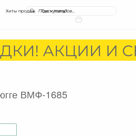
Поиск
Хиты продаж
Где купить?
товаров
ДКИ! АКЦИИ И С
югге ВМФ-1685