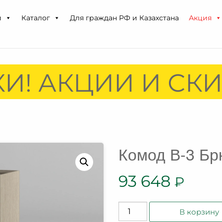
и
Каталог
Для граждан РФ и Казахстана
Акция
И! АКЦИИ И СКИ
Комод В-3 Бр
93 648
₽
Количество
В корзину
товара