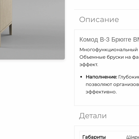
Комод
В-3
Описание
Брюгге
ВМФ-1685
Комод В-3 Брюгге 
Многофункциональный м
Объемные бруски на фа
эффект.
Наполнение:
Глубоки
позволяют организов
эффективно.
Детали
Габариты
Ширин