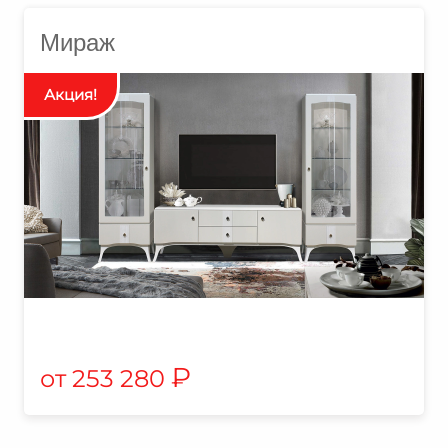
Мираж
₽
253 280