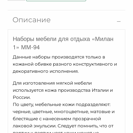
Кресло
Милан-1
Описание
ММ-94-
01
Наборы мебели для отдыха «Милан
1» ММ-94
Данные наборы производятся только в
кожаной обивке разного конструктивного и
декоративного исполнения.
Для изготовления мягкой мебели
используется кожа производства Италии и
России.
По цвету, мебельные кожи подразделяют:
черные, цветные, многоцветные, матовые и
блестящие с нанесением прозрачной
лаковой эмульсии. Cледует помнить, что от
партии к партии цвет кожи может не