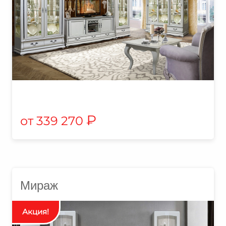
₽
339 270
Мираж