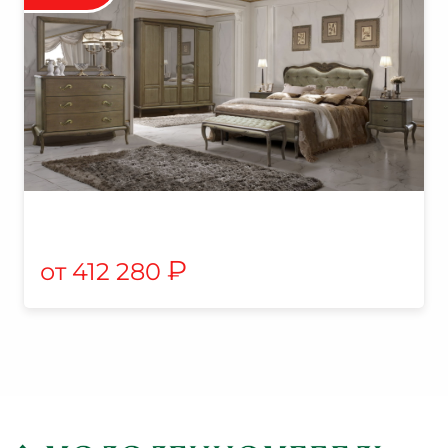
₽
412 280