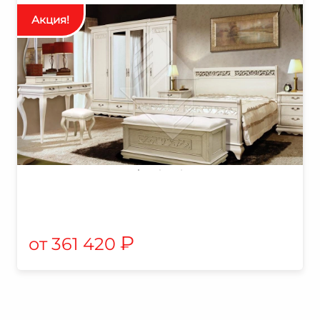
₽
361 420