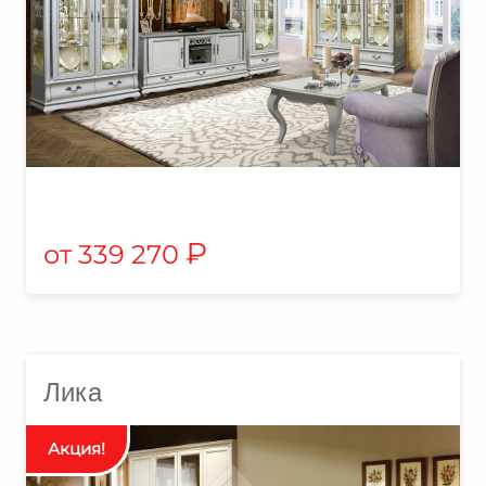
₽
339 270
Лика