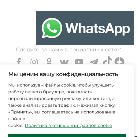
Следите за нами в социальных сетях:
Мы ценим вашу конфиденциальность
Мы используем файлы cookie, чтобы улучшить
работу вашего браузера, показывать
УНП 600203065. Свидетельство о государственной
персонализированную рекламу или контент, а
регистрации № 364 от 7 декабря 1999 выдано
также анализировать трафик. Нажимая кнопку
«Принять», вы соглашаетесь на использование
Минским областным исполнительным комитетом.
файлов
Зарегистрирован в торговом реестре Республики
cookie.
Политика в отношении файлов cookie
Беларусь №463845 от 25 октября 2019г.