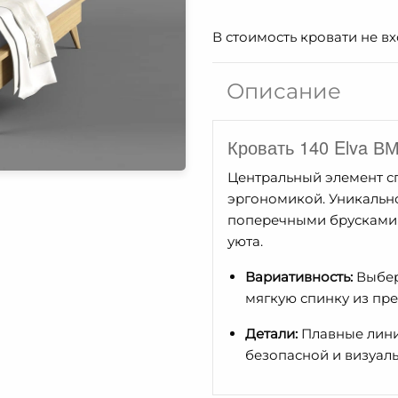
Кровать
В стоимость кровати не в
140
Elva
ВМФ-1573.1
Описание
Кровать 140 Elva В
Центральный элемент сп
эргономикой. Уникальн
поперечными брусками
уюта.
Вариативность:
Выбер
мягкую спинку из пр
Детали:
Плавные линии
безопасной и визуаль