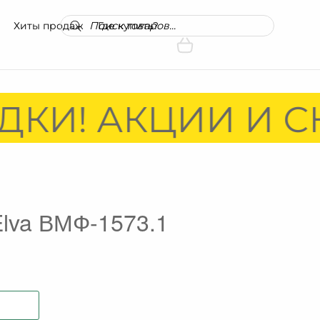
Поиск
Хиты продаж
Где купить?
товаров
КИ! АКЦИИ И СК
Elva ВМФ-1573.1