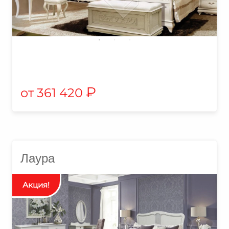
₽
361 420
Лаура