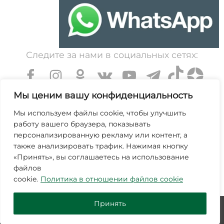
Следите за нами в социальных сетях:
Мы ценим вашу конфиденциальность
Мы используем файлы cookie, чтобы улучшить
работу вашего браузера, показывать
УНП 600203065. Свидетельство о государственной
персонализированную рекламу или контент, а
регистрации № 364 от 7 декабря 1999 выдано
также анализировать трафик. Нажимая кнопку
«Принять», вы соглашаетесь на использование
Минским областным исполнительным комитетом.
файлов
Зарегистрирован в торговом реестре Республики
cookie.
Политика в отношении файлов cookie
Беларусь №463845 от 25 октября 2019г.
Принять
© ЗАО "Молодечномебель" 2026
Дизайн и продвижение -
SmartVostok