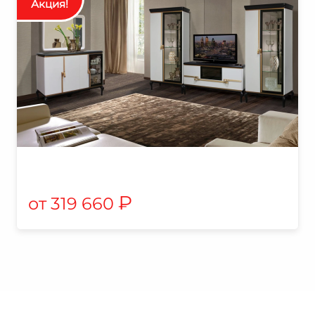
₽
319 660