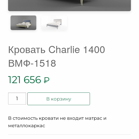
Кровать Charlie 1400
ВМФ-1518
121 656
₽
Количество
В корзину
товара
Кровать
В стоимость кровати не входит матрас и
Charlie
металлокаркас
1400
ВМФ-1518