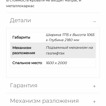
В стоимость кровати не входит матрас и
Фелиция
металлокаркас
ММ-444-
02/16М
Детали
Ширина 1715 x Высота 1065
Габариты
x Глубина 2180 мм
Подъемный механизм на
Механизм
разложения
газлифтах
Спальное место
1600 x 2000
Гарантия
Механизм разложения