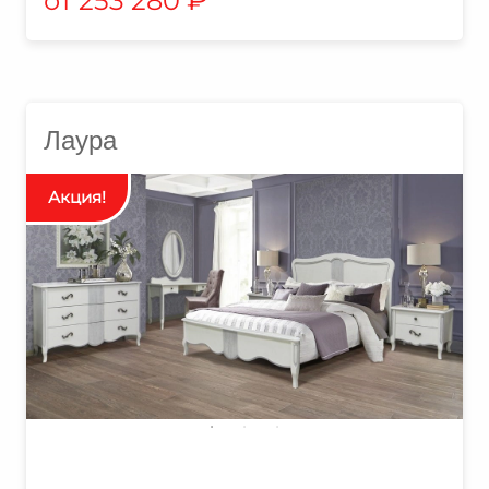
253 280
Лаура