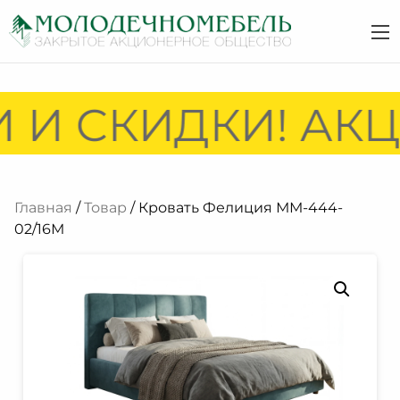
 И СКИДКИ! АКЦ
Главная
/
Товар
/ Кровать Фелиция ММ-444-
02/16М