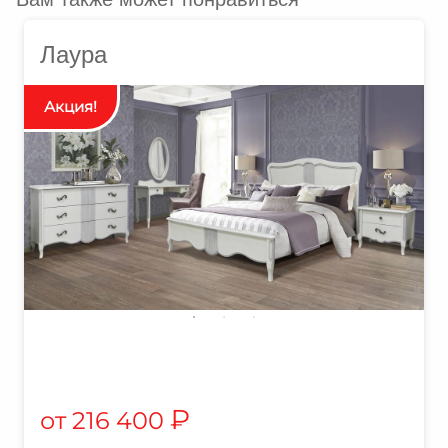
Лаура
₽
216 400