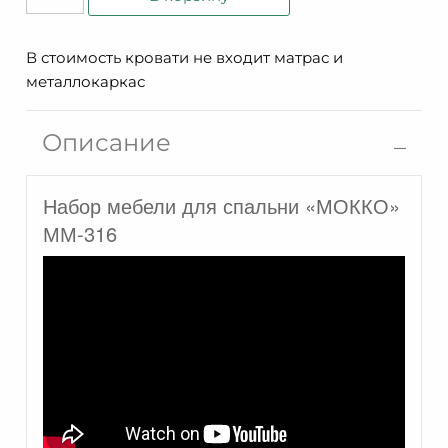
товара
Кровать
В стоимость кровати не входит матрас и
Мокко
металлокаркас
ММ-316-
02/18Б
Описание
Набор мебели для спальни «МОККО»
ММ-316