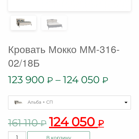
Кровать Мокко ММ-316-
02/18Б
123 900
–
124 050
₽
₽
Альба + СП
124 050
161 110
₽
₽
Количество
В корзину