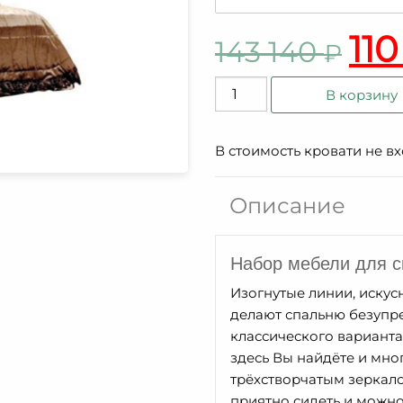
110
143 140
₽
Количество
В корзину
товара
Кровать
В стоимость кровати не в
Оскар
ММ-216-
02/18Б2
Описание
Набор мебели для 
Изогнутые линии, искус
делают спальню безупре
классического варианта
здесь Вы найдёте и мно
трёхстворчатым зеркалом
приятно сидеть и можно