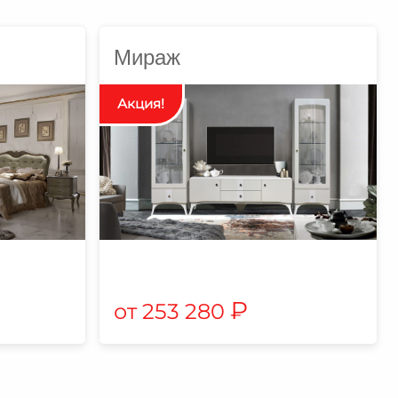
Мираж
₽
253 280