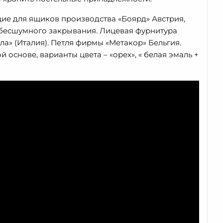
ие для ящиков производства «Боярд» Австрия,
бесшумного закрывания. Лицевая фурнитура
а» (Италия). Петля фирмы «Метакор» Бельгия.
й основе, варианты цвета – «орех», « белая эмаль +