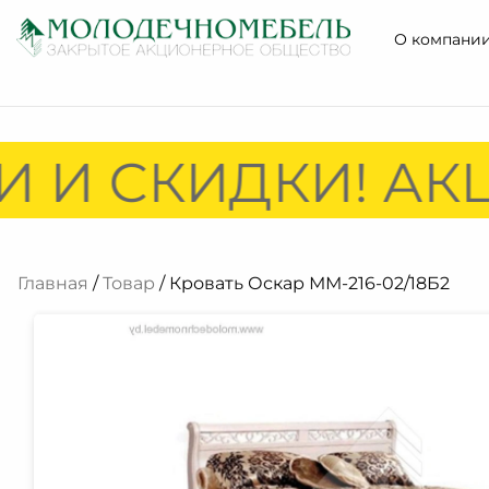
О компани
 И СКИДКИ! АКЦ
Главная
/
Товар
/ Кровать Оскар ММ-216-02/18Б2