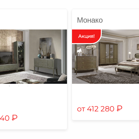
Монако
₽
412 280
₽
 140