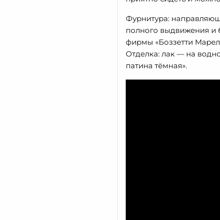
Фурнитура: направляющ
полного выдвижения и 
фирмы «Боззетти Марелл
Отделка: лак — на водно
патина тёмная».