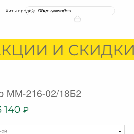
Поиск
Хиты продаж
Где купить?
товаров
КЦИИ И СКИДКИ!
р ММ-216-02/18Б2
3 140
₽
ной