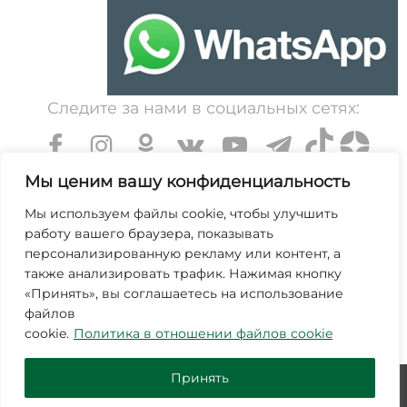
Следите за нами в социальных сетях:
Мы ценим вашу конфиденциальность
Мы используем файлы cookie, чтобы улучшить
работу вашего браузера, показывать
УНП 600203065. Свидетельство о государственной
персонализированную рекламу или контент, а
регистрации № 364 от 7 декабря 1999 выдано
также анализировать трафик. Нажимая кнопку
«Принять», вы соглашаетесь на использование
Минским областным исполнительным комитетом.
файлов
Зарегистрирован в торговом реестре Республики
cookie.
Политика в отношении файлов cookie
Беларусь №463845 от 25 октября 2019г.
Принять
© ЗАО "Молодечномебель" 2026
Дизайн и продвижение -
SmartVostok