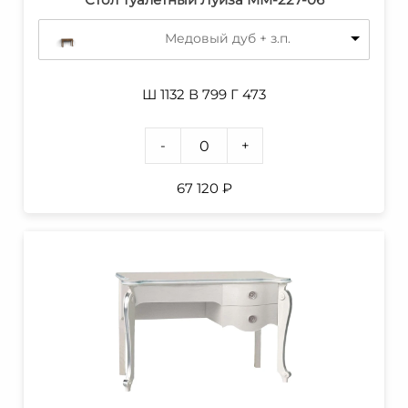
Медовый дуб + з.п.
Ш 1132 В 799 Г 473
-
+
67 120
₽