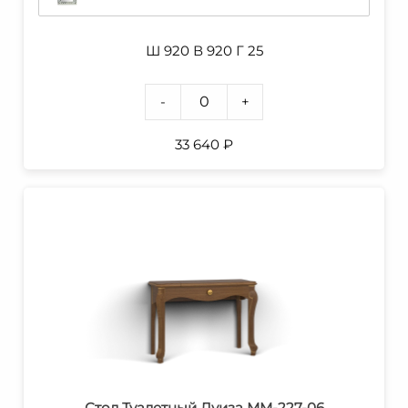
Ш 920 В 920 Г 25
-
+
33 640
₽
Стол Туалетный Луиза ММ-227-06