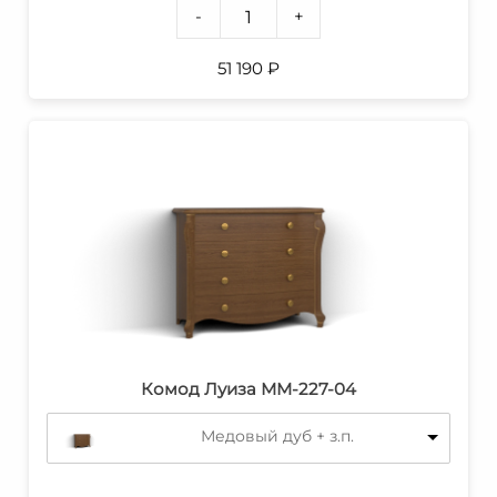
-
+
51 190
₽
Комод Луиза ММ-227-04
Медовый дуб + з.п.