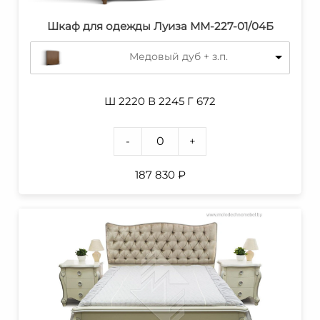
Шкаф для одежды Луиза ММ-227-01/04Б
Медовый дуб + з.п.
Ш 2220 В 2245 Г 672
-
+
187 830
₽