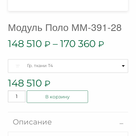
Модуль Поло ММ-391-28
148 510
–
170 360
₽
₽
Гр. ткани T4
148 510
₽
Количество
В корзину
товара
Модуль
Поло
Описание
ММ-391-
28