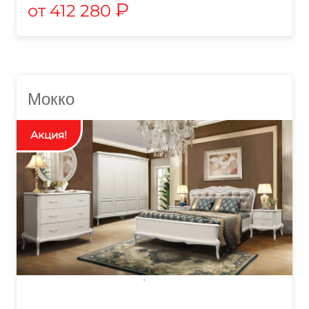
₽
412 280
Мокко