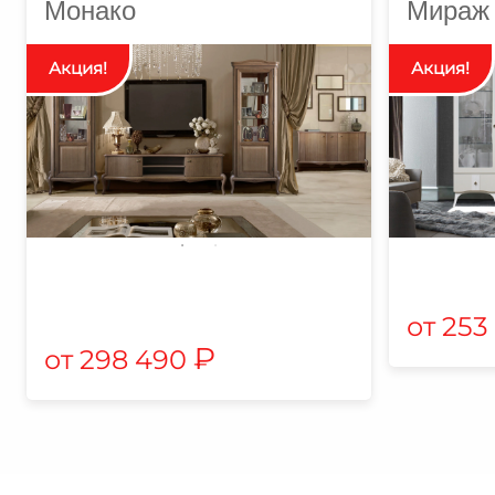
Монако
Мираж
253
₽
298 490