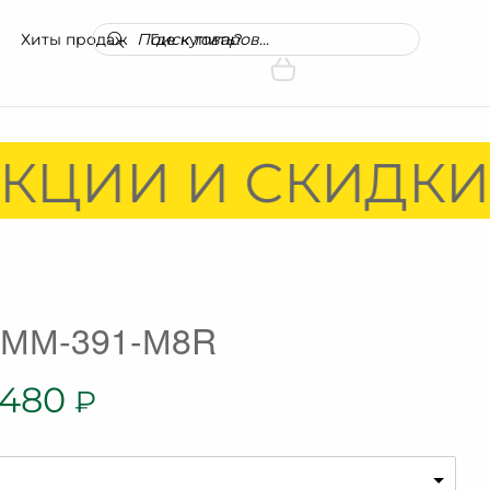
Поиск
Хиты продаж
Где купить?
товаров
КЦИИ И СКИДКИ!
 ММ-391-М8R
 480
₽