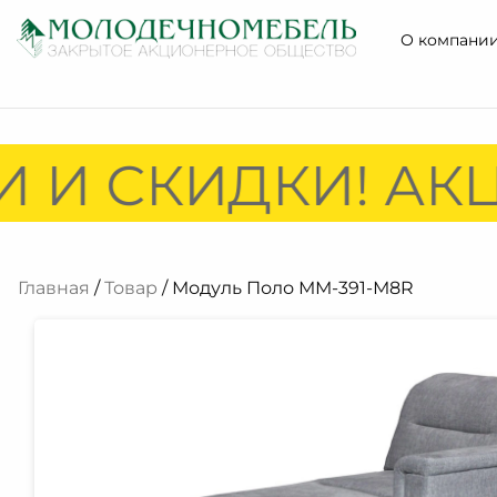
О компани
 И СКИДКИ! АКЦ
Главная
/
Товар
/ Модуль Поло ММ-391-М8R