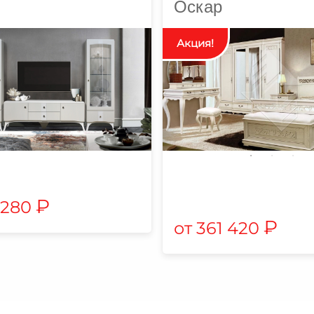
Оскар
₽
 280
₽
361 420