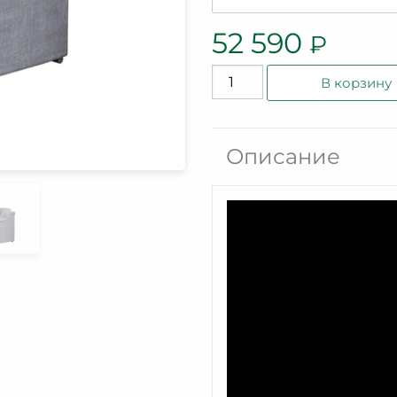
52 590
₽
Количество
В корзину
товара
Модуль
Поло
Описание
ММ-391-
М8R