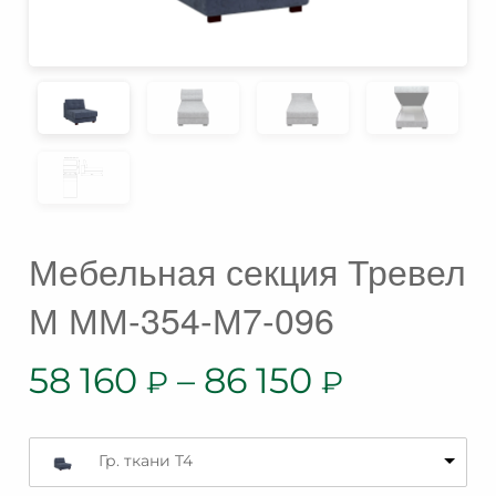
Мебельная секция Тревел
М ММ-354-М7-096
58 160
–
86 150
₽
₽
Гр. ткани T4