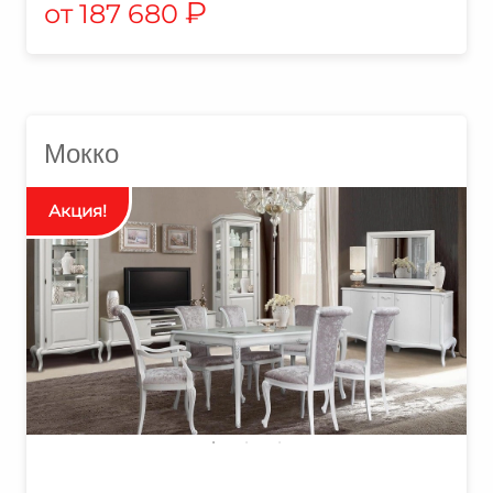
₽
187 680
Мокко