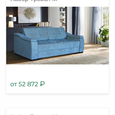
₽
52 872