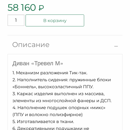
58 160
₽
Количество
В корзину
товара
Мебельная
секция
Описание
Тревел
М
Диван «Тревел М»
ММ-354-
М7-
1. Механизм разложения Тик-так.
096
2. Наполнитель сидения: пружинные блоки
«Боннель», высокоэластичный ППУ.
3. Каркас изделия выполнен из массива,
элементы из многослойной фанеры и ДСП.
4. Наполнение подушек опорных «микс»
(ППУ и волокно полиэфирное)
5. Изготавливается в ткани.
6. Декоративными подушками не