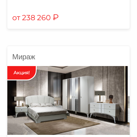
₽
238 260
Мираж