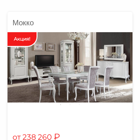
Мокко
₽
238 260