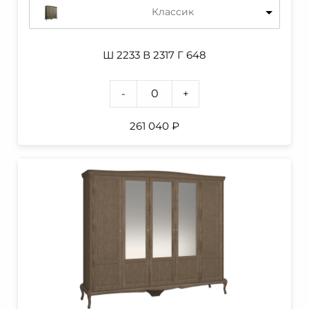
Классик
Ш 2233 В 2317 Г 648
-
+
261 040
₽