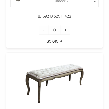
Классик
Ш 692 В 520 Г 422
-
+
30 010
₽