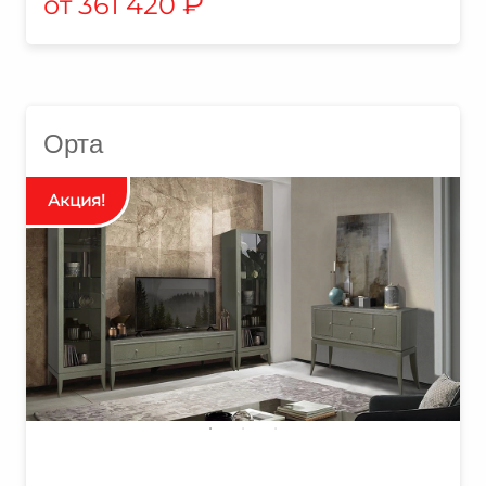
₽
361 420
Орта