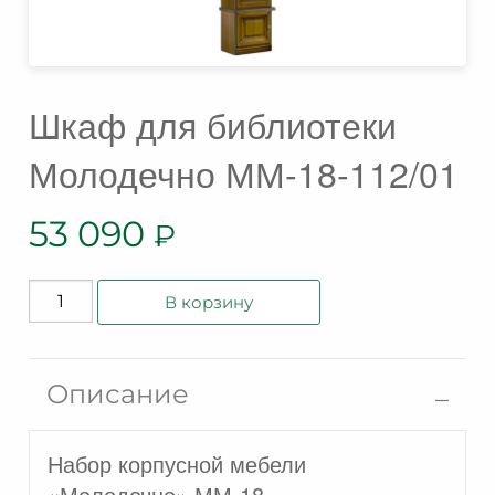
Шкаф для библиотеки
Молодечно ММ-18-112/01
53 090
₽
Количество
В корзину
товара
Шкаф
для
Описание
библиотеки
Молодечно
Набор корпусной мебели
ММ-18-
112/01
«Молодечно» ММ-18