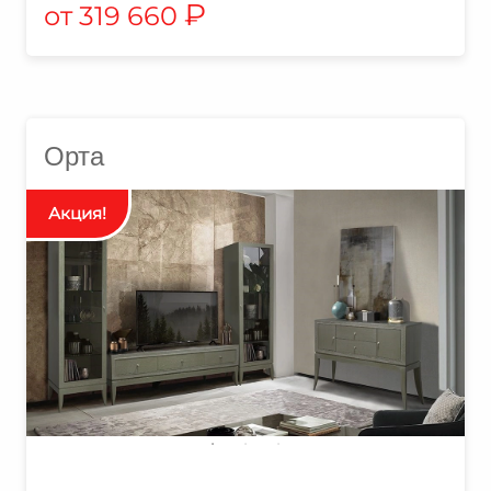
₽
319 660
Орта