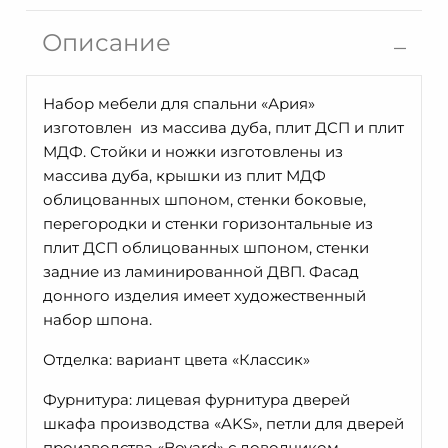
Шкаф
для
Описание
одежды
Ария
ММ-429-
Набор мебели для спальни «Ария»
01/03
изготовлен из массива дуба, плит ДСП и плит
МДФ. Стойки и ножки изготовлены из
массива дуба, крышки из плит МДФ
облицованных шпоном, стенки боковые,
перегородки и стенки горизонтальные из
плит ДСП облицованных шпоном, стенки
задние из ламинированной ДВП. Фасад
донного изделия имеет художественный
набор шпона.
Отделка: вариант цвета «Классик»
Фурнитура: лицевая фурнитура дверей
шкафа производства «AKS», петли для дверей
производства «Boyard» с доводчиком.