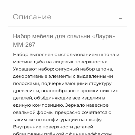
Шкаф
для
Описание
одежды
Лаура
Набор мебели для спальни «Лаура»
ММ-267-
01/02Б-1
ММ-267
Набор выполнен с использованием шпона и
массива дуба на лицевых поверхностях.
Украшают набор: фигурный набор шпона,
декоративные элементы с выдавленными
полосками, подчёркивающими структуру
древесины, волнообразные кромки нижних
деталей, объёдиняющие все изделия в
единую композицию. Зеркало навесное
овальной формы прекрасно сочетается с
таким же по конфигурации на шкафу.
Внутренние поверхности деталей
облицованы плёнкой с финиш-эффектом.