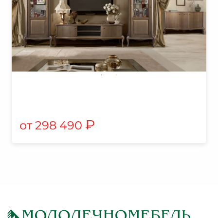
₽
298 490