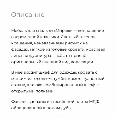
Шкаф
для
Описание
одежды
Мираж
ММ-394-
Мебель для спальни «Мираж» — воплощение
01/03
современной классики. Светлый оттенок
крашения, ненавязчивый рисунок на
фасадах, мягкое изголовье кровати, красивая
лицевая фурнитура – всё это придаёт
оригинальный внешний вид коллекции.
В неё входит шкаф для одежды, кровать с
мягким изголовьем, тумбы, комод, туалетный
столик, а также комбинированный шкаф с
открытыми полками.
Фасады сделаны из теснённой плиты МДФ,
облицованной шпоном дуба.