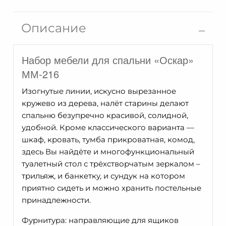
Шкаф
для
Описание
одежды
Оскар
Набор мебели для спальни «Оскар»
ММ-216-
01/03Б
ММ-216
Изогнутые линии, искусно вырезанное
кружево из дерева, налёт старины делают
спальню безупречно красивой, солидной,
удобной. Кроме классического варианта —
шкаф, кровать, тумба прикроватная, комод,
здесь Вы найдёте и многофункциональный
туалетный стол с трёхстворчатым зеркалом –
трильяж, и банкетку, и сундук на котором
приятно сидеть и можно хранить постельные
принадлежности.
Фурнитура: направляющие для ящиков