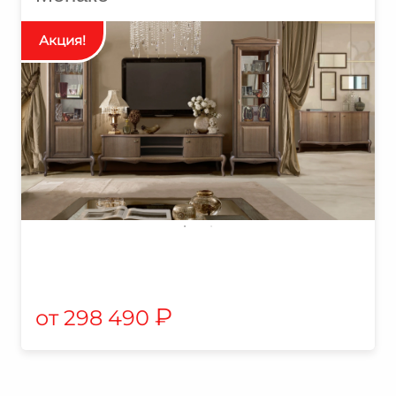
₽
298 490