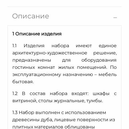
Шкаф
с
Описание
витриной
Мираж
ММ-400-
1 Описание изделия
01/01
1.1 Изделия набора имеют единое
архитектурно-художественное решение,
предназначены для оборудования
гостиных комнат жилых помещений. По
эксплуатационному назначению – мебель
бытовая.
1.2 В состав набора входят: шкафы с
витриной, столы журнальные, тумбы.
1.3
Набор выполнен с использованием
древесины дуба, лицевые поверхности из
плитных материалов облицованы