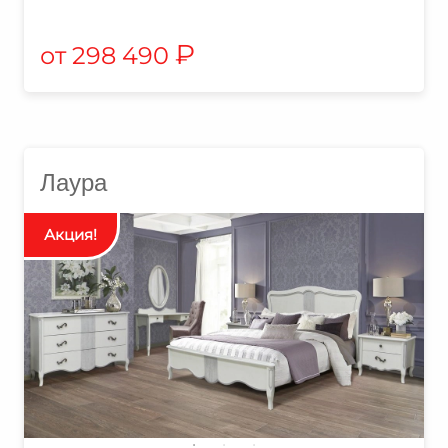
₽
298 490
Лаура