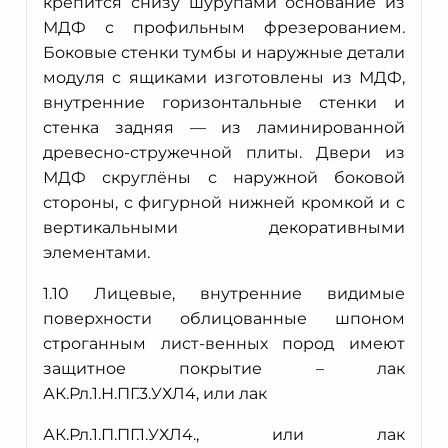
крепится снизу шурупами основание из
МДФ с профильным фрезерованием.
Боковые стенки тумбы и наружные детали
модуля с ящиками изготовлены из МДФ,
внутренние горизонтальные стенки и
стенка задняя — из ламинированной
древесно-стружечной плиты. Двери из
МДФ скруглёны с наружной боковой
стороны, с фигурной нижней кромкой и с
вертикальными декоративными
элементами.
1.10 Лицевые, внутренние видимые
поверхности облицованные шпоном
строганным лист-венных пород имеют
защитное покрытие – лак
АК.Рл.1.Н.ПГ.3.УХЛ4, или лак
АК.Рл.1.П.ПГ.1.УХЛ4., или лак