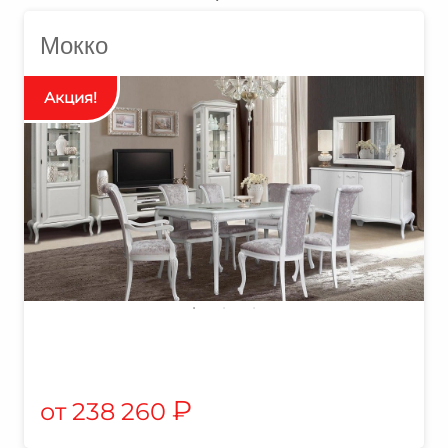
Мокко
₽
238 260