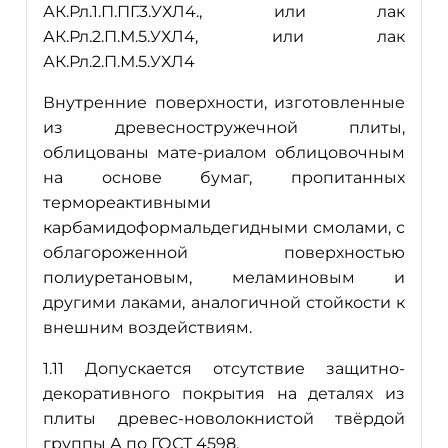
АК.Рл.1.П.ПГ.3.УХЛ4., или лак
АК.Рл.2.П.М.5.УХЛ4, или лак
АК.Рл.2.П.М.5.УХЛ4
Внутренние поверхности, изготовленные
из древесностружечной плиты,
облицованы мате-риалом облицовочным
на основе бумаг, пропитанных
термореактивными
карбамидоформальдегидными смолами, с
облагороженной поверхностью
полиуретановым, меламиновым и
другими лаками, аналогичной стойкости к
внешним воздействиям.
1.11 Допускается отсутствие защитно-
декоративного покрытия на деталях из
плиты древес-новолокнистой твёрдой
группы А по ГОСТ 4598.