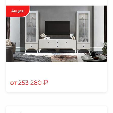
₽
253 280