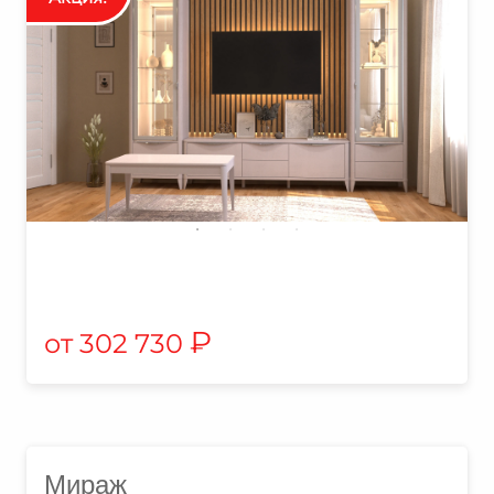
₽
302 730
Мираж