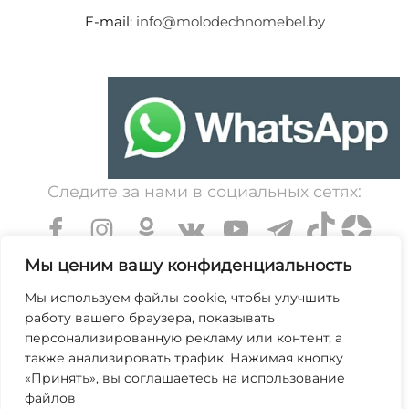
E-mail:
info@molodechnomebel.by
Следите за нами в социальных сетях:
Мы ценим вашу конфиденциальность
Мы используем файлы cookie, чтобы улучшить
работу вашего браузера, показывать
УНП 600203065. Свидетельство о государственной
персонализированную рекламу или контент, а
регистрации № 364 от 7 декабря 1999 выдано
также анализировать трафик. Нажимая кнопку
«Принять», вы соглашаетесь на использование
Минским областным исполнительным комитетом.
файлов
Зарегистрирован в торговом реестре Республики