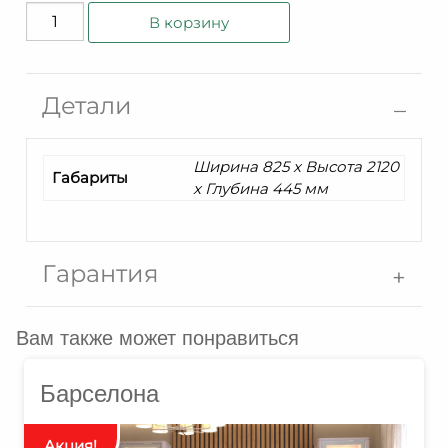
Количество
В корзину
товара
Шкаф
с
Детали
витриной
Монако
ММ-410-
Ширина 825 x Высота 2120
Габариты
x Глубина 445 мм
01/01
Гарантия
Вам также может понравиться
Барселона