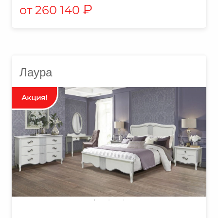
₽
260 140
Лаура