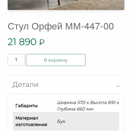
Стул Орфей ММ-447-00
21 890
₽
Количество
В корзину
товара
Стул
Орфей
Детали
ММ-447-
00
Ширина 570 x Высота 810 x
Габариты
Глубина 660 мм
Материал
Бук
изготовления