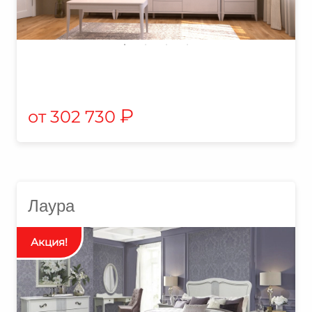
₽
302 730
Лаура