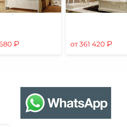
₽
₽
 680
361 420