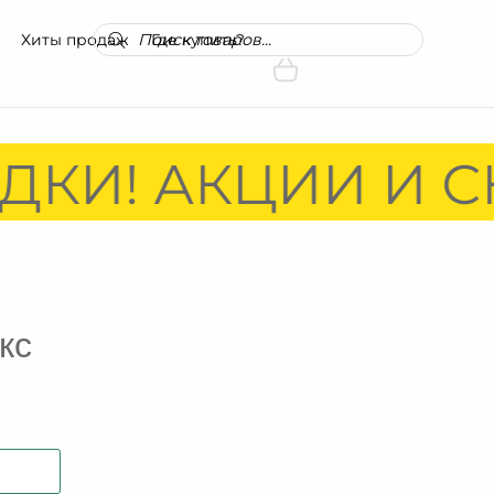
Поиск
Хиты продаж
Где купить?
товаров
ДКИ! АКЦИИ И С
кс