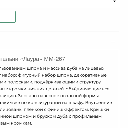
спальни «Лаура» ММ-267
льзованием шпона и массива дуба на лицевых
т набор: фигурный набор шпона, декоративные
ми полосками, подчёркивающими структуру
ные кромки нижних деталей, объёдиняющие все
озицию. Зеркало навесное овальной формы
 таким же по конфигурации на шкафу. Внутренние
блицованы плёнкой с финиш-эффектом. Крышки
анной шпоном и бруском дуба с профильным
евым кромкам.