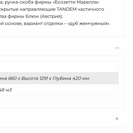
а, ручка-скоба фирмы «Боззетти Марелла»
я скрытые направляющие TANDEM частичного
ва фирмы Блюм (Австрия).
ой основе, вариант отделки – «дуб жемчужный».
а 660 x Высота 1291 x Глубина 420 мм
48 м3