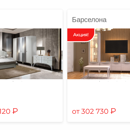
Барселона
₽
₽
 120
302 730