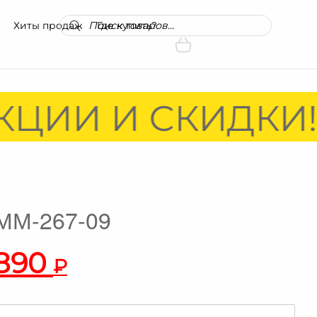
Поиск
Хиты продаж
Где купить?
товаров
КЦИИ И СКИДКИ!
 ММ-267-09
 890
₽