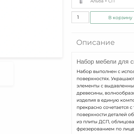
Альба + СП
Количество
В корзину
товара
Тумба
Лаура
Описание
ММ-267-
09
Набор мебели для 
Набор выполнен с испо
поверхностях. Украшаю
элементы с выдавленны
древесины, волнообраз
изделия в единую комп
прекрасно сочетается с
поверхности деталей о
из плиты ДСП, облицов
фрезерованием по лиц