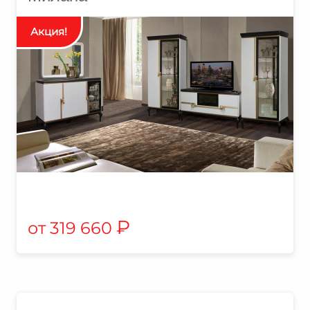
₽
319 660