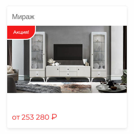
Мираж
₽
253 280