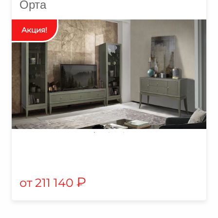
Орта
₽
211 140