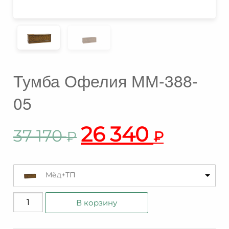
Тумба Офелия ММ-388-
05
26 340
37 170
₽
₽
Мёд+ТП
Количество
В корзину
товара
Тумба