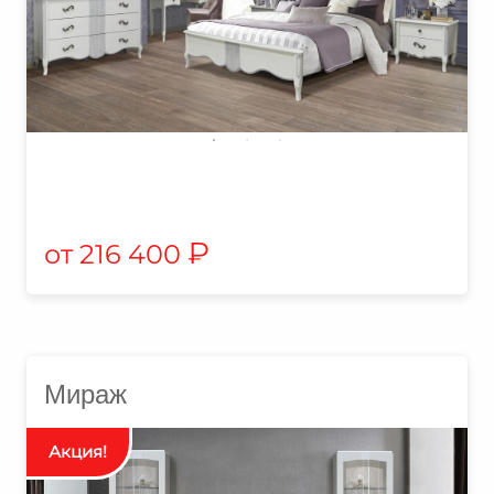
₽
216 400
Мираж