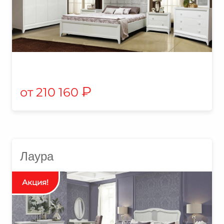
₽
210 160
Лаура