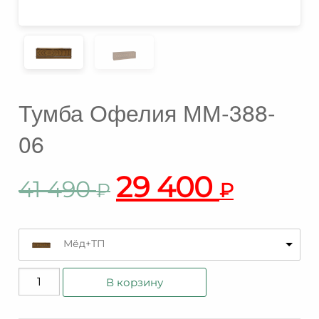
Тумба Офелия ММ-388-
06
29 400
41 490
₽
₽
Мёд+ТП
Количество
В корзину
товара
Тумба