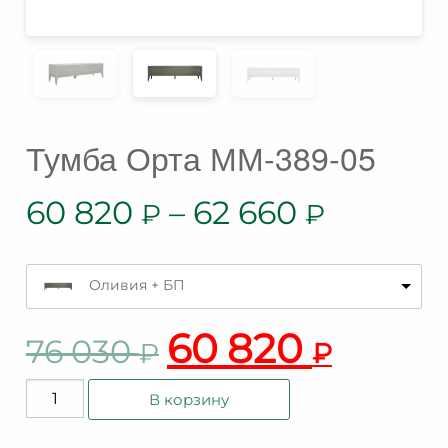
Тумба Орта ММ-389-05
60 820
–
62 660
₽
₽
Оливия + БП
60 820
76 030
₽
₽
Количество
В корзину
товара
Тумба