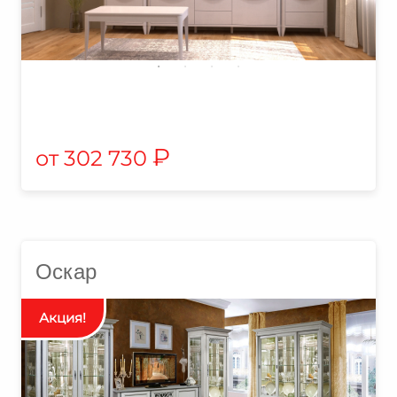
₽
302 730
Оскар