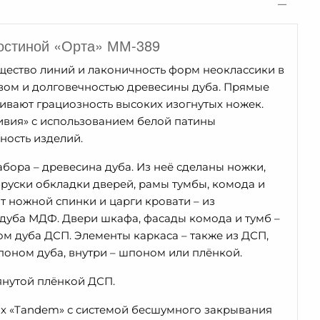
остиной «Орта» ММ-389
щество линий и лаконичность форм неоклассики в
твом и долговечностью древесины дуба. Прямые
ивают грациозность высоких изогнутых ножек.
вия» с использованием белой патины
ность изделий.
бора – древесина дуба. Из неё сделаны ножки,
руски обкладки дверей, рамы тумбы, комода и
т ножной спинки и царги кровати – из
уба МДФ. Двери шкафа, фасады комода и тумб –
м дуба ДСП. Элементы каркаса – также из ДСП,
оном дуба, внутри – шпоном или плёнкой.
янутой плёнкой ДСП.
 «Tandem» с системой бесшумного закрывания