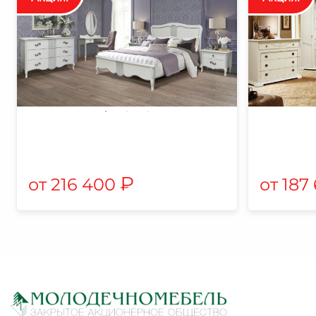
₽
216 400
187