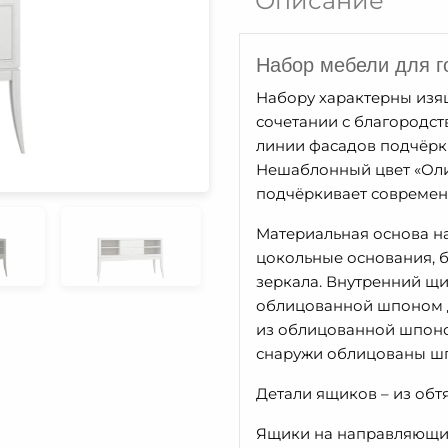
Описание
Набор мебели для г
Набору характерны изя
сочетании с благородс
линии фасадов подчёрк
Нешаблонный цвет «Оли
подчёркивает современ
Материальная основа на
цокольные основания, б
зеркала. Внутренний щи
облицованной шпоном д
из облицованной шпоно
снаружи облицованы шп
Детали ящиков – из обт
Ящики на направляющих