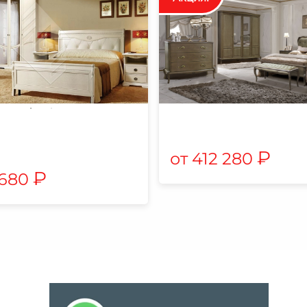
₽
412 280
₽
 680