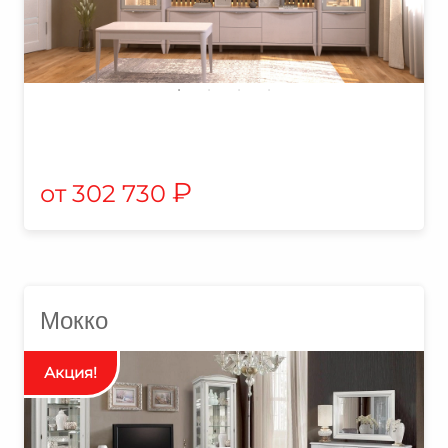
₽
302 730
Мокко