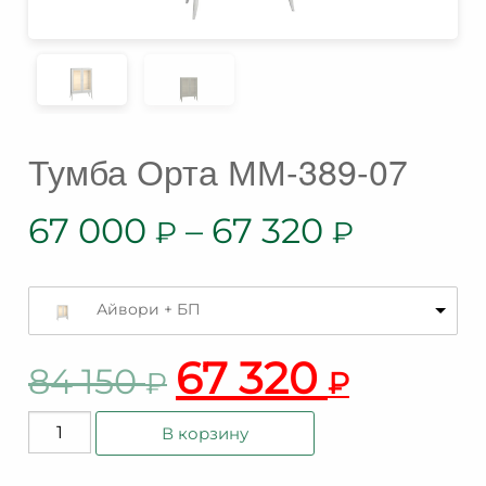
Тумба Орта ММ-389-07
67 000
–
67 320
₽
₽
Айвори + БП
67 320
84 150
₽
₽
Количество
В корзину
товара
Тумба