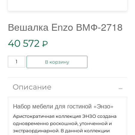
Вешалка Enzo ВМФ-2718
40 572
₽
Количество
В корзину
товара
Вешалка
Enzo
Описание
ВМФ-2718
Набор мебели для гостиной «Энзо»
Аристократичная коллекция ЭНЗО создана
одновременно роскошной, утонченной и
экстраординарной. В данной коллекции