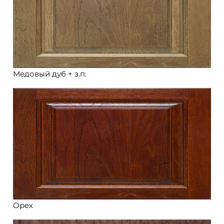
Медовый дуб + з.п.
Орех