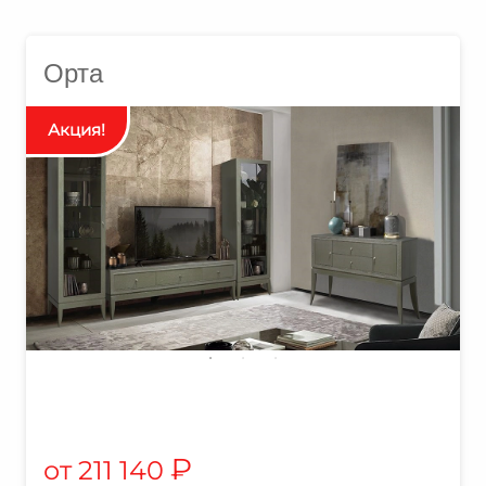
Орта
₽
211 140